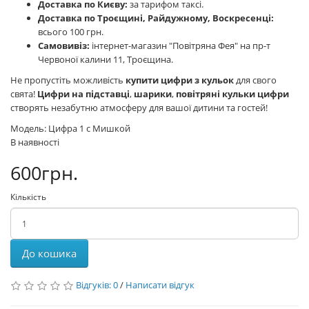
Доставка по Києву:
за тарифом таксі.
Доставка по Троєщині, Райдужному, Воскресенці:
всього 100 грн.
Самовивіз:
інтернет-магазин "Повітряна Фея" на пр-т
Червоної калини 11, Троєщина.
Не пропустіть можливість
купити цифри з кульок
для свого
свята!
Цифри на підставці
,
шарики
,
повітряні кульки цифри
створять незабутню атмосферу для вашої дитини та гостей!
Модель: Цифра 1 с Мишкой
В наявності
600грн.
Кількість
До кошика
Відгуків: 0
/
Написати відгук