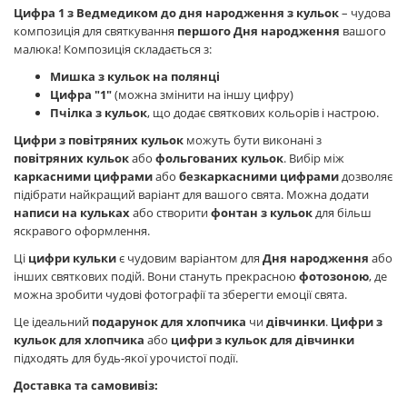
Цифра 1 з Ведмедиком до дня народження з кульок
– чудова
композиція для святкування
першого Дня народження
вашого
малюка! Композиція складається з:
Мишка з кульок на полянці
Цифра "1"
(можна змінити на іншу цифру)
Пчілка з кульок
, що додає святкових кольорів і настрою.
Цифри з повітряних кульок
можуть бути виконані з
повітряних кульок
або
фольгованих кульок
. Вибір між
каркасними цифрами
або
безкаркасними цифрами
дозволяє
підібрати найкращий варіант для вашого свята. Можна додати
написи на кульках
або створити
фонтан з кульок
для більш
яскравого оформлення.
Ці
цифри кульки
є чудовим варіантом для
Дня народження
або
інших святкових подій. Вони стануть прекрасною
фотозоною
, де
можна зробити чудові фотографії та зберегти емоції свята.
Це ідеальний
подарунок для хлопчика
чи
дівчинки
.
Цифри з
кульок для хлопчика
або
цифри з кульок для дівчинки
підходять для будь-якої урочистої події.
Доставка та самовивіз: