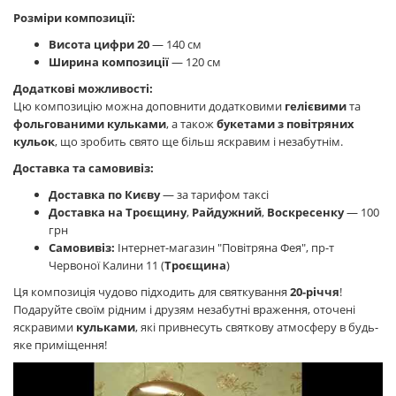
Розміри композиції:
Висота цифри 20
— 140 см
Ширина композиції
— 120 см
Додаткові можливості:
Цю композицію можна доповнити додатковими
гелієвими
та
фольгованими кульками
, а також
букетами з повітряних
кульок
, що зробить свято ще більш яскравим і незабутнім.
Доставка та самовивіз:
Доставка по Києву
— за тарифом таксі
Доставка на Троєщину
,
Райдужний
,
Воскресенку
— 100
грн
Самовивіз:
Інтернет-магазин "Повітряна Фея", пр-т
Червоної Калини 11 (
Троєщина
)
Ця композиція чудово підходить для святкування
20-річчя
!
Подаруйте своїм рідним і друзям незабутні враження, оточені
яскравими
кульками
, які привнесуть святкову атмосферу в будь-
яке приміщення!