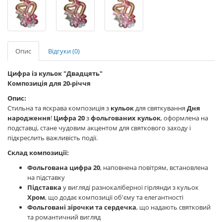
Опис
Відгуки (0)
Цифра із кульок "Двадцять"
Композиція для 20-річчя
Опис:
Стильна та яскрава композиція з
кульок
для святкування
Дня
народження
!
Цифра 20
з
фольгованих кульок
, оформлена на
подставці, стане чудовим акцентом для святкового заходу і
підкреслить важливість події.
Склад композиції:
Фольгована цифра 20
, наповнена повітрям, встановлена
на підставку
Підставка
у вигляді разнокаліберної гірлянди з кульок
Хром
, що додає композиції об'єму та елегантності
Фольговані зірочки та сердечка
, що надають святковий
та романтичний вигляд