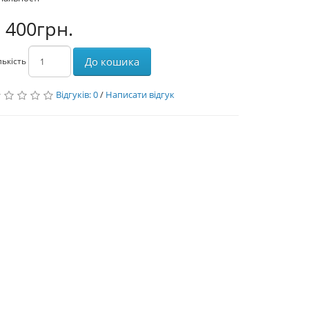
 400грн.
До кошика
лькість
Відгуків: 0
/
Написати відгук