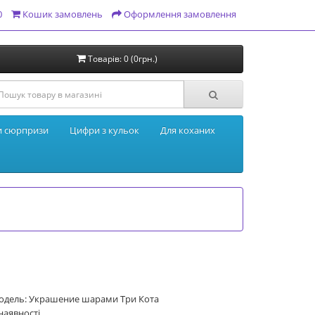
0
Кошик замовлень
Оформлення замовлення
Товарів: 0 (0грн.)
и сюрпризи
Цифри з кульок
Для коханих
одель: Украшение шарами Три Кота
наявності