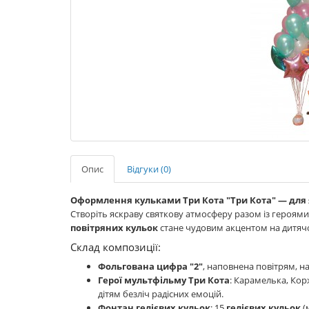
Опис
Відгуки (0)
Оформлення кульками Три Кота
"Три Кота" — для
Створіть яскраву святкову атмосферу разом із героям
повітряних кульок
стане чудовим акцентом на дитячо
Склад композиції:
Фольгована цифра "2"
, наповнена повітрям, на
Герої мультфільму Три Кота
: Карамелька, Ко
дітям безліч радісних емоцій.
Фонтан гелієвих кульок
: 15
гелієвих кульок
(м