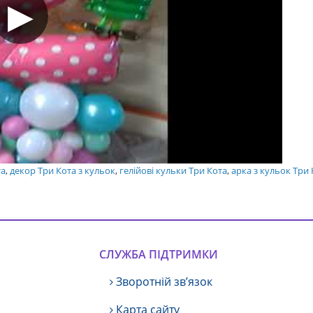
та
,
декор Три Кота з кульок
,
гелійові кульки Три Кота
,
арка з кульок Три 
СЛУЖБА ПІДТРИМКИ
Зворотній зв’язок
Карта сайту