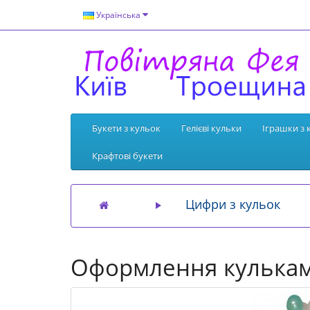
Українська
Букети з кульок
Гелієві кульки
Іграшки з 
Крафтові букети
Цифри з кульок
Оформлення кулькам