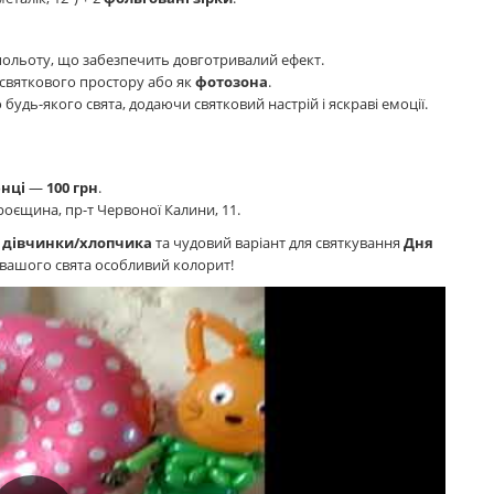
ольоту, що забезпечить довготривалий ефект.
святкового простору або як
фотозона
.
удь-якого свята, додаючи святковий настрій і яскраві емоції.
нці
—
100 грн
.
Троєщина, пр-т Червоної Калини, 11.
 дівчинки/хлопчика
та чудовий варіант для святкування
Дня
 вашого свята особливий колорит!