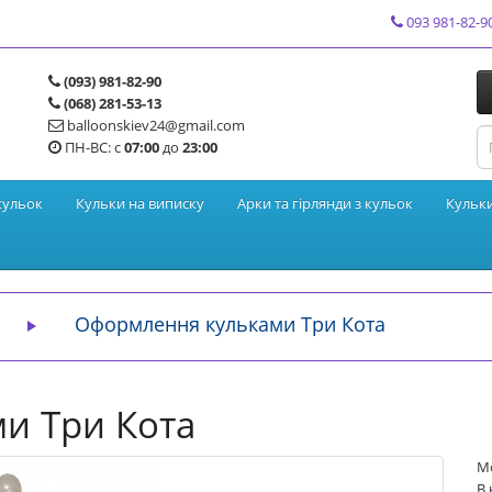
093 981-82-9
(093) 981-82-90
(068) 281-53-13
balloonskiev24@gmail.com
ПН-ВС: с
07:00
до
23:00
кульок
Кульки на виписку
Арки та гірлянди з кульок
Кульк
Оформлення кульками Три Кота
и Три Кота
М
В 