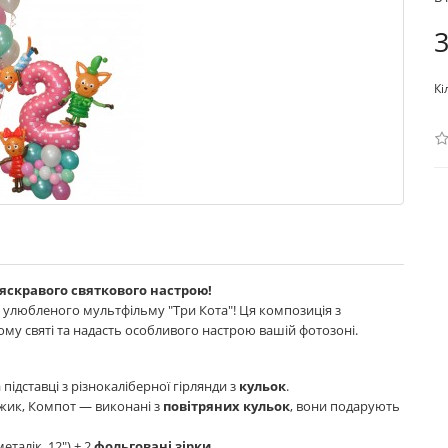
3
Кі
 яскравого святкового настрою!
и улюбленого мультфільму "Три Кота"! Ця композиція з
му святі та надасть особливого настрою вашій фотозоні.
 підставці з різнокаліберної гірлянди з
кульок
.
ржик, Компот — виконані з
повітряних кульок
, вони подарують
еталік, 12") + 2
фольговані зірки
.