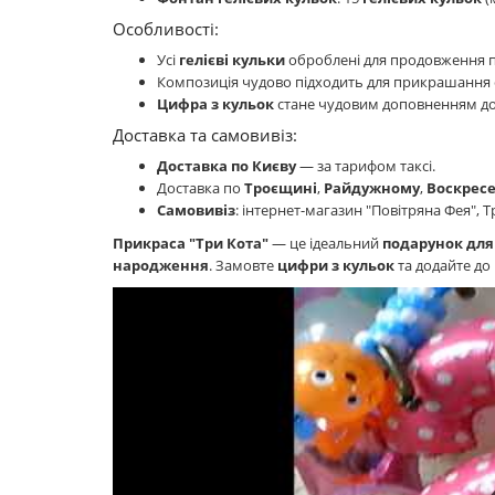
Особливості:
Усі
гелієві кульки
оброблені для продовження п
Композиція чудово підходить для прикрашання 
Цифра з кульок
стане чудовим доповненням до б
Доставка та самовивіз:
Доставка по Києву
— за тарифом таксі.
Доставка по
Троєщині
,
Райдужному
,
Воскресе
Самовивіз
: інтернет-магазин "Повітряна Фея", 
Прикраса "Три Кота"
— це ідеальний
подарунок для
народження
. Замовте
цифри з кульок
та додайте до