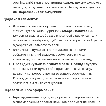
оригінальні фігури з
повітряних кульок
, що символізують
перехід дітей до нового етапу життя. Це чудовий акцент на
дні народження
чи
випускний
.
Додаткові елементи:
Фонтани з гелієвих кульок
— ці святкові композиції
можуть бути виконані у різних
кольорах повітряних
кульок
та додати ще більше виразності вашому святу. Їх
можна персоналізувати, підібравши кольори, що найкраще
відображають атмосферу події.
Фольговані кульки
із написами або святковими
зображеннями, які додадуть особливого вигляду
композиції, роблячи її унікальною для вашого заходу.
Гірлянди з кульок
та
різнокаліберні гірлянди
чудово
доповнять
арки кульок
або прикрасять вхід до залу,
додаючи кольорові акценти до вашого оформлення.
Гірлянди
можуть бути каркасними або простими, в
залежності від стилю святкування.
Переваги нашого оформлення:
Індивідуальний підхід
: підбираємо кольорову гаму, що
відповідає вашим побажанням, щоб оформлення ідеально