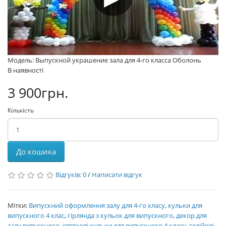
Модель: Выпускной украшение зала для 4-го класса Оболонь
В наявності
3 900грн.
Кількість
До кошика
Відгуків: 0
/
Написати відгук
Мітки:
Випускний оформлення залу для 4-го класу
,
кульки для
випускного 4 клас
,
гірлянда з кульок для випускного
,
декор для
залу випускного
,
святкові кульки для випускного 4 класу
,
гелійові