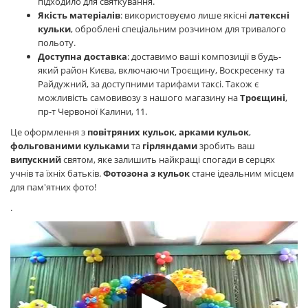
підходило для святкування.
Якість матеріалів
: використовуємо лише якісні
латексні
кульки
, оброблені спеціальним розчином для тривалого
польоту.
Доступна доставка
: доставимо ваші композиції в будь-
який район Києва, включаючи Троєщину, Воскресенку та
Райдужний, за доступними тарифами таксі. Також є
можливість самовивозу з нашого магазину на
Троєщині
,
пр-т Червоної Калини, 11.
Це оформлення з
повітряних кульок
,
арками кульок
,
фольгованими кульками
та
гірляндами
зробить ваш
випускний
святом, яке залишить найкращі спогади в серцях
учнів та їхніх батьків.
Фотозона з кульок
стане ідеальним місцем
для пам'ятних фото!
.