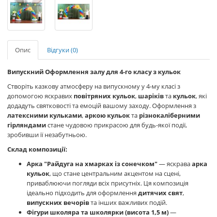
Опис
Відгуки (0)
Випускний Оформлення залу для 4-го класу з кульок
Створіть казкову атмосферу на випускному у 4-му класі з
допомогою яскравих
повітряних кульок
,
шаріків
та
кульок
, які
додадуть святковості та емоцій вашому заходу. Оформлення з
латексними кульками
,
аркою кульок
та
різнокаліберними
гірляндами
стане чудовою прикрасою для будь-якої події,
зробивши її незабутньою.
Склад композиції:
Арка "Райдуга на хмарках із сонечком"
— яскрава
арка
кульок
, що стане центральним акцентом на сцені,
приваблюючи погляди всіх присутніх. Ця композиція
ідеально підходить для оформлення
дитячих свят
,
випускних вечорів
та інших важливих подій.
Фігури школяра та школярки (висота 1,5 м)
—