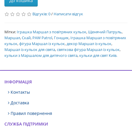
До кошика
Відгуків: 0
/
Написати відгук
Мітки:
Іграшка Маршал з повітряних кульок
,
Щенячий Патруль
,
Маршал
,
Скай
,
PAW Patrol
,
Гонщик
,
Іграшка Маршал з повітряних
кульок
,
фігура Маршал із кульок
,
декор Маршал із кульок
,
Маршал із кульок для свята
,
святкова фігура Маршал із кульок
,
кульки з Маршалом для дитячого свята
,
кульки для свят Київ.
ІНФОРМАЦІЯ
Контакты
Доставка
Правил повернення
СЛУЖБА ПІДТРИМКИ