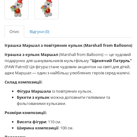
Опис
Відгуки (0)
Іграшка Маршал з повітряних кульок (Marshall from Balloons)
Іграшка з кульок Маршал
(Marshall from Balloons) — це чудовий
подарунок для шанувальників мультфільму
"Щенячий Патруль"
(PAW Patrol)! Ця фігура стане чудовим акцентом на святі для дітей,
адже Маршал — один з найбільш улюблених героїв серед малечі.
Склад композиції:
Фігура Маршала
із повітряних кульок.
Букети з кульок
можна доповнити гелієвими та
фольгованими кульками.
Розміри композиції:
Висота фігури
: 110 см.
Ширина композиції
: 100 см.