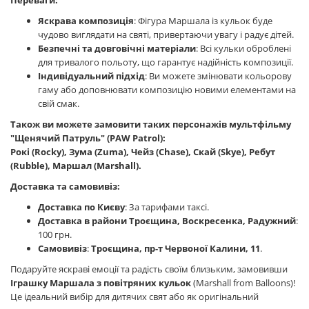
Переваги:
Яскрава композиція
: Фігура Маршала із кульок буде
чудово виглядати на святі, привертаючи увагу і радує дітей.
Безпечні та довговічні матеріали
: Всі кульки оброблені
для тривалого польоту, що гарантує надійність композиції.
Індивідуальний підхід
: Ви можете змінювати кольорову
гаму або доповнювати композицію новими елементами на
свій смак.
Також ви можете замовити таких персонажів мультфільму
"Щенячий Патруль" (PAW Patrol):
Рокі (Rocky), Зума (Zuma), Чейз (Chase), Скай (Skye), Ребут
(Rubble), Маршал (Marshall).
Доставка та самовивіз:
Доставка по Києву
: За тарифами таксі.
Доставка в райони Троєщина, Воскресенка, Радужний
:
100 грн.
Самовивіз
:
Троєщина, пр-т Червоної Калини, 11
.
Подаруйте яскраві емоції та радість своїм близьким, замовивши
Іграшку Маршала з повітряних кульок
(Marshall from Balloons)!
Це ідеальний вибір для дитячих свят або як оригінальний