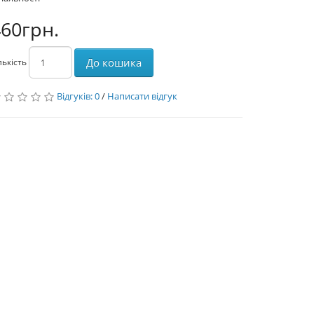
60грн.
До кошика
лькість
Відгуків: 0
/
Написати відгук