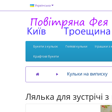
Українська
Букети з кульок
Гелієві кульки
Іграшки з 
Крафтові букети
Кульки на виписку
Лялька для зустрічі 