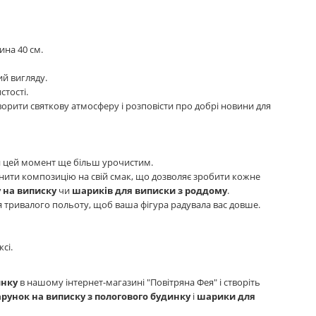
ина 40 см.
ий вигляду.
стості.
орити святкову атмосферу і розповісти про добрі новини для
ти цей момент ще більш урочистим.
нити композицію на свій смак, що дозволяє зробити кожне
 на виписку
чи
шариків для виписки з роддому
.
ля тривалого польоту, щоб ваша фігура радувала вас довше.
сі.
инку
в нашому інтернет-магазині "Повітряна Фея" і створіть
рунок на виписку з пологового будинку
і
шарики для