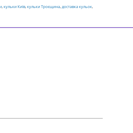
и
,
кульки Київ
,
кульки Троєщина
,
доставка кульок
,