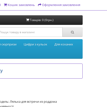
0
Кошик замовлень
Оформлення замовлення
Товарів: 0 (0грн.)
и сюрпризи
Цифри з кульок
Для коханих
ку
дель: Лялька для встречи из роддома
наявності