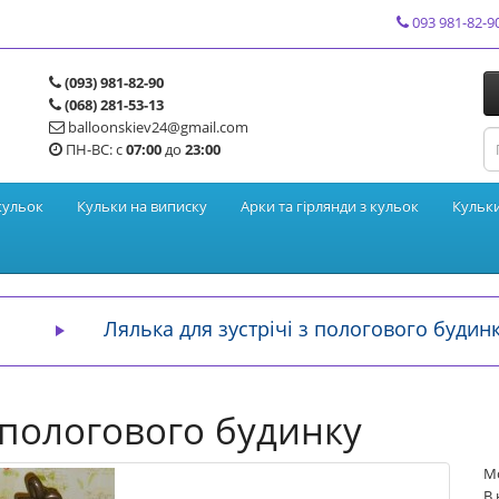
093 981-82-9
(093) 981-82-90
(068) 281-53-13
balloonskiev24@gmail.com
ПН-ВС: с
07:00
до
23:00
кульок
Кульки на виписку
Арки та гірлянди з кульок
Кульк
Лялька для зустрічі з пологового будин
з пологового будинку
Мо
В 