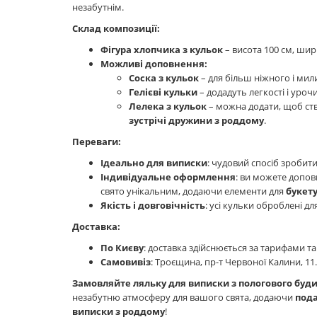
незабутнім.
Склад композиції:
Фігура хлопчика з кульок
– висота 100 см, шир
Можливі доповнення:
Соска з кульок
– для більш ніжного і мил
Гелієві кульки
– додадуть легкості і урочи
Лелека з кульок
– можна додати, щоб ств
зустрічі дружини з роддому
.
Переваги:
Ідеально для виписки
: чудовий спосіб зроби
Індивідуальне оформлення
: ви можете допов
свято унікальним, додаючи елементи для
букету
Якість і довговічність
: усі кульки оброблені д
Доставка:
По Києву
: доставка здійснюється за тарифами так
Самовивіз
: Троєщина, пр-т Червоної Калини, 11.
Замовляйте ляльку для виписки з пологового буд
незабутню атмосферу для вашого свята, додаючи
пода
виписки з роддому
!