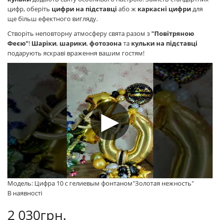
цифр, оберіть
цифри на підставці
або ж
каркасні цифри
для
ще більш ефектного вигляду.
Створіть неповторну атмосферу свята разом з
"Повітряною
Феєю"
!
Шаріки
,
шарики
,
фотозона
та
кульки на підставці
подарують яскраві враження вашим гостям!
Модель: Цифра 10 с гелиевым фонтаном"Золотая нежность"
В наявності
2 030грн.