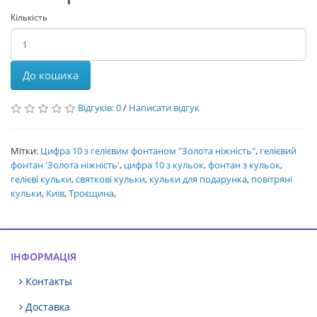
Кількість
До кошика
Відгуків: 0
/
Написати відгук
Мітки:
Цифра 10 з гелієвим фонтаном "Золота ніжність"
,
гелієвий
фонтан 'Золота ніжність'
,
цифра 10 з кульок
,
фонтан з кульок
,
гелієві кульки
,
святкові кульки
,
кульки для подарунка
,
повітряні
кульки
,
Київ
,
Троєщина
,
ІНФОРМАЦІЯ
Контакты
Доставка