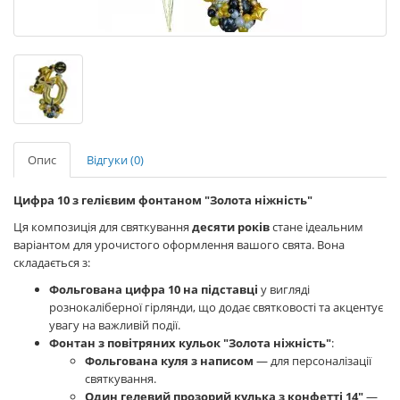
Опис
Відгуки (0)
Цифра 10 з гелієвим фонтаном "Золота ніжність"
Ця композиція для святкування
десяти років
стане ідеальним
варіантом для урочистого оформлення вашого свята. Вона
складається з:
Фольгована цифра 10 на підставці
у вигляді
рознокаліберної гірлянди, що додає святковості та акцентує
увагу на важливій події.
Фонтан з повітряних кульок "Золота ніжність"
:
Фольгована куля з написом
— для персоналізації
святкування.
Один гелевий прозорий кулька з конфетті 14"
—