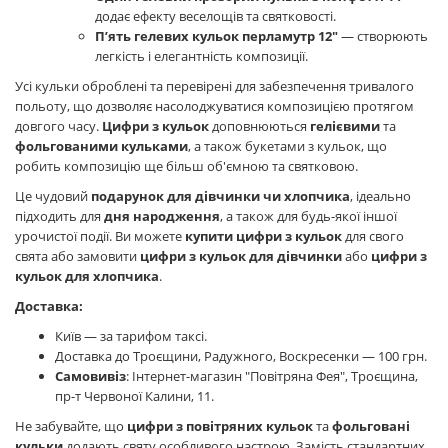
додає ефекту веселощів та святковості.
П’ять гелевих кульок перламутр 12"
— створюють
легкість і елегантність композиції.
Усі кульки оброблені та перевірені для забезпечення тривалого
польоту, що дозволяє насолоджуватися композицією протягом
довгого часу.
Цифри з кульок
доповнюються
гелієвими
та
фольгованими кульками
, а також букетами з кульок, що
робить композицію ще більш об'ємною та святковою.
Це чудовий
подарунок для дівчинки чи хлопчика
, ідеально
підходить для
дня народження
, а також для будь-якої іншої
урочистої події. Ви можете
купити цифри з кульок
для свого
свята або замовити
цифри з кульок для дівчинки
або
цифри з
кульок для хлопчика
.
Доставка:
Київ — за тарифом таксі.
Доставка до Троєщини, Радужного, Воскресенки — 100 грн.
Самовивіз
: Інтернет-магазин "Повітряна Фея", Троєщина,
пр-т Червоної Калини, 11.
Не забувайте, що
цифри з повітряних кульок
та
фольговані
кульки
додають святу особливого настрою. Замість стандартних